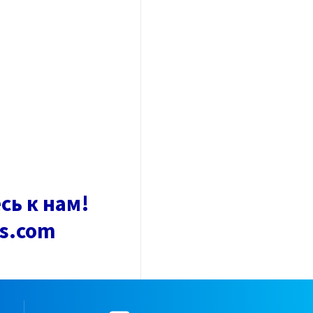
сь к нам!
as.com