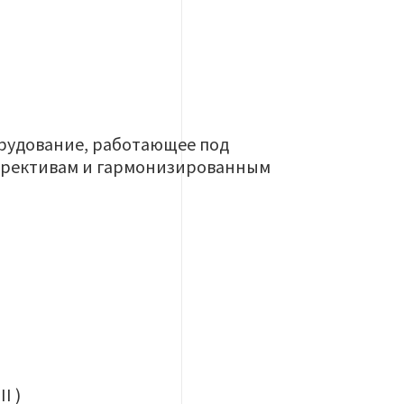
орудование, работающее под
ирективам и гармонизированным
I )