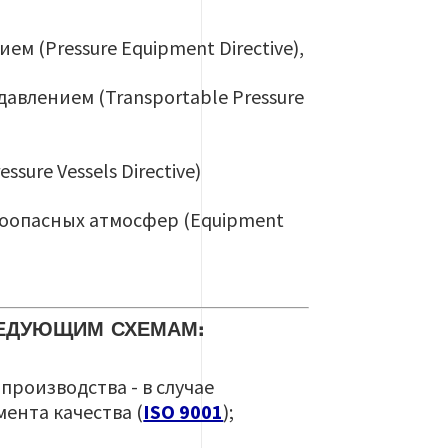
м (Pressure Equipment Directive),
авлением (Transportable Pressure
sure Vessels Directive)
воопасных атмосфер (Equipment
ЛЕДУЮЩИМ СХЕМАМ:
роизводства - в случае
ента качества (
ISO 9001
);