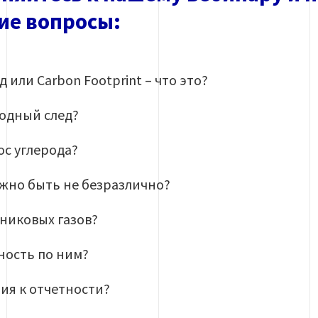
е вопросы:
 или Carbon Footprint – что это?
родный след?
ос углерода?
жно быть не безразлично?
никовых газов?
ность по ним?
ия к отчетности?