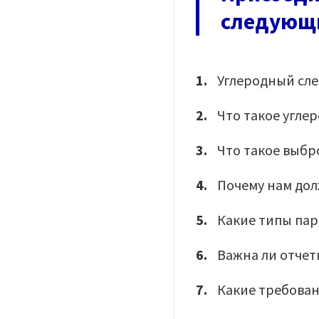
следующи
Углеродный след
Что такое угле
Что такое выбр
Почему нам дол
Какие типы пар
Важна ли отчет
Какие требован