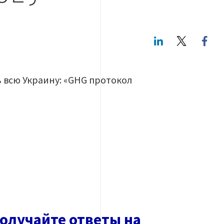
LinkedIn
Twitte
 всю Украину: «GHG протокол
олучайте ответы на