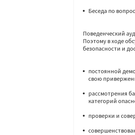
Беседа по вопро
​Поведенческий ау
Поэтому в ходе об
безопасности и до
постоянной демо
свою приверженн
рассмотрения ба
категорий опасн
проверки и сове
совершенствован