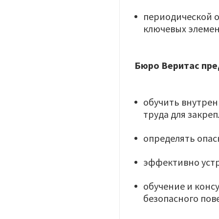
периодической о
ключевых элемен
Бюро Веритас пре
обучить внутрен
труда для закре
определять опас
эффективно устр
обучение и конс
безопасного пов