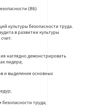
езопасности (ВБ)
щей культуры безопасности труда.
аудита в развитии культуры
счет:
ния наглядно демонстрировать
ак лидера;
ов и выделения основных
едур;
 безопасности труда;