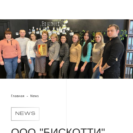
Біскотті
Главная
News
NEWS