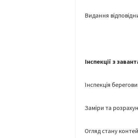
Видання відповідни
Інспекції з заван
Інспекція берегових
Заміри та розрахун
Огляд стану контей