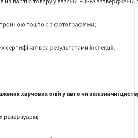
в на партію товару у власній FOSFA затвердженій 
ктронною поштою з фотографіями;
х сертифікатів за результатами інспекції.
аження харчових олій у авто чи залізничні цисте
х резервуарів;