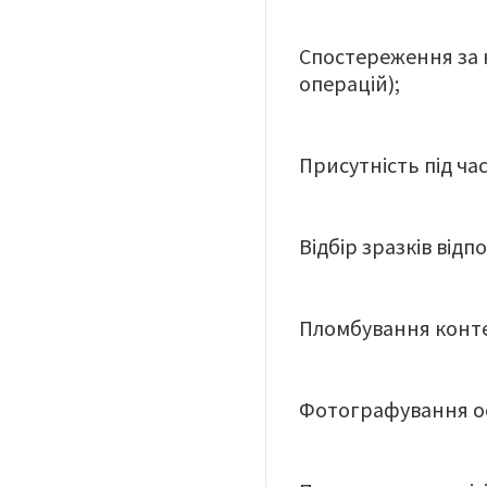
Спостереження за н
операцій);
Присутність під ча
Відбір зразків відп
Пломбування конте
Фотографування ос