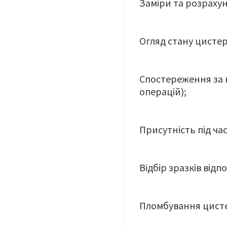
Заміри та розрахун
Огляд стану цистер
Спостереження за н
операцій);
Присутність під ча
Відбір зразків відп
Пломбування цист