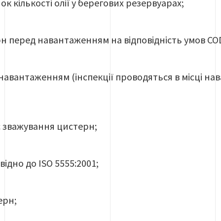
ок кількості олії у берегових резервуарах;
н перед навантаженням на відповідність умов COD
авантаженням (інспекції проводяться в місці нав
с зважування цистерн;
овідно до ISO 5555:2001;
ерн;