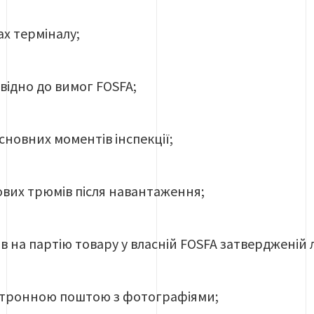
ах терміналу;
овідно до вимог FOSFA;
новних моментів інспекції;
вих трюмів після навантаження;
в на партію товару у власній FOSFA затвердженій 
ктронною поштою з фотографіями;