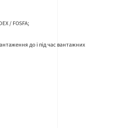
EX / FOSFA;
антаження до і під час вантажних