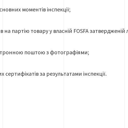
новних моментів інспекції;
в на партію товару у власній FOSFA затвердженій 
ктронною поштою з фотографіями;
х сертифікатів за результатами інспекції.