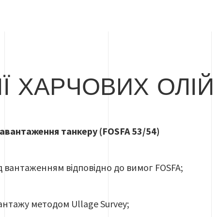
ІЇ ХАРЧОВИХ ОЛІЙ
 навантаження танкеру (FOSFA 53/54)
д вантаженням відповідно до вимог FOSFA;
антажу методом Ullage Survey;