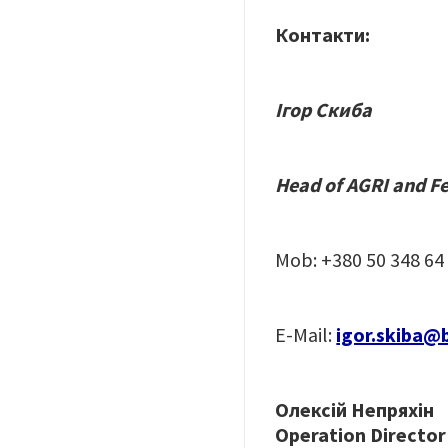
Контакти:
Ігор Скиба
Head of AGRI and F
Mob: +380 50 348 64
E-Mail:
igor.skiba@
Олексій Непряхін
Operation Directo