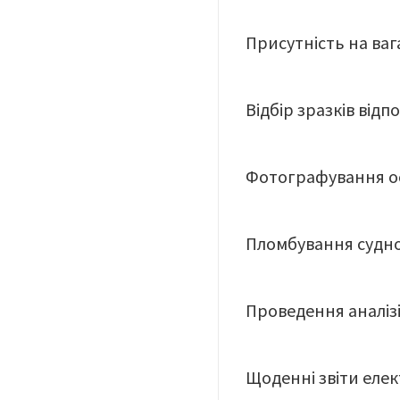
Присутність на ваг
Відбір зразків відп
Фотографування ос
Пломбування судно
Проведення аналізі
Щоденні звіти еле