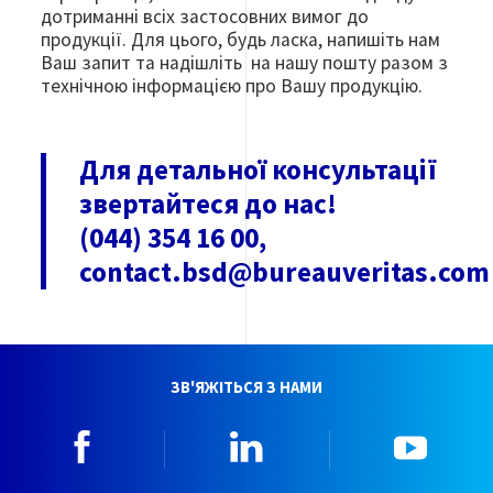
дотриманні всіх застосовних вимог до
продукції. Для цього, будь ласка, напишіть нам
Ваш запит та надішліть на нашу пошту разом з
технічною інформацією про Вашу продукцію.
Для детальної консультації
звертайтеся до нас!
(044) 354 16 00,
contact.bsd@bureauveritas.co
ЗВ'ЯЖІТЬСЯ З НАМИ
Facebook
Linkedin
YouTu