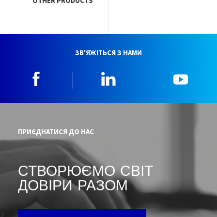
OTHER PRODUCTS
ЗВ'ЯЖІТЬСЯ З НАМИ
Facebook
Linkedin
YouTu
ПРИЄДНАТИСЯ ДО НАС
СТВОРЮЄМО СВІТ
ДОВІРИ РАЗОМ