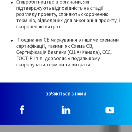
Співробітництво з органами, які
підтверджують відповідність на стадії
розгляду проекту, сприяють скороченню
термінів, відведених для виконання проекту, і
скороченню витрат.
Поєднання СЕ маркування з іншими схемами
сертифікації, такими як Схема CB,
Сертифікація безпеки (США/Канада), CCC,
ГОСТ-Р і т.п. дозволяє у подальшому
скорочувати терміни та витрати.
ЗВ'ЯЖІТЬСЯ З НАМИ
Facebook
Linkedin
YouTu