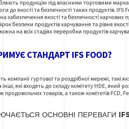
обляють продукцію під власними торговими марк
оги до якості та безпечності таких продуктів
. IFS 
а забезпечення якості та безпечності харчових п
ірок безпеки продуктів харчування та рівня якост
можна на всіх стадіях переробки продуктів харчув
РИМУЄ СТАНДАРТ IFS FOOD?
ь компанії гуртової та роздрібної мережі, такі як
та інші, які входять до складу комітету HDE, який 
 продовольчих товарів, а також комітетів FCD, Fe
ЮЧАЄТЬСЯ ОСНОВНІ ПЕРЕВАГИ IFS