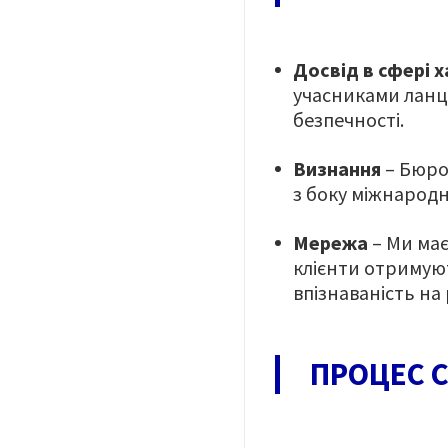
Досвід в сфері 
учасниками ланц
безпечності.
Визнання
– Бюро
з боку міжнародн
Мережа
– Ми має
клієнти отримуют
впізнаваність
на 
ПРОЦЕС С