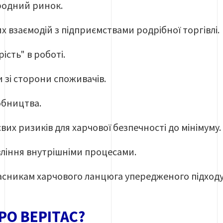
родний ринок.
х взаємодій з підприємствами родрібної торгівлі.
ість" в роботі.
 зі сторони споживачів.
обництва.
их ризиків для харчової безпечності до мінімуму.
ління внутрішніми процесами.
сникам харчового ланцюга упередженого підходу 
О ВЕРІТАС?