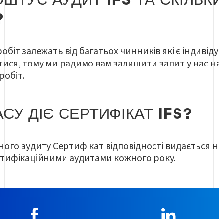
ОШТУЄ АУДИТ IFS ТА СКІЛЬК
?
робіт залежать від багатьох чинників які є індивід
ися, тому ми радимо вам залишити запит у нас на
робіт.
АСУ ДІЄ СЕРТИФІКАТ IFS?
ого аудиту Сертифікат відповідності видається на 
тифікаційними аудитами кожного року.
Facebook
Linkedin