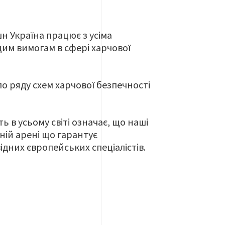
шн
Україна
працює з усіма
им вимогам в сфері харчової
о ряду схем харчової безпечності
ь в усьому світі означає, що наші
ній арені що гарантує
ідних європейських спеціалістів.