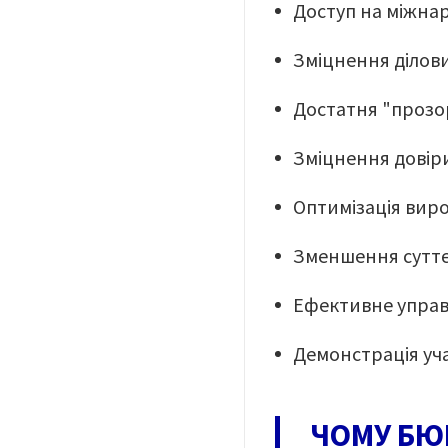
Доступ на міжна
Зміцнення ділови
Достатня "прозор
Зміцнення довіри
Оптимізація вир
Зменшення суттєв
Ефективне управ
Демонстрація уча
ЧОМУ БЮР