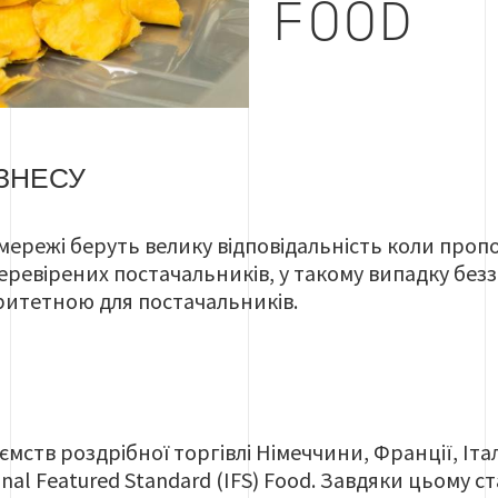
FOOD
ЗНЕСУ
 мережі беруть велику відповідальність коли про
еревірених постачальників, у такому випадку безз
ритетною для постачальників.
ємств роздрібної торгівлі Німеччини
,
Франції
,
Іта
nal Featured Standard (IFS) Food.
Завдяки цьому с