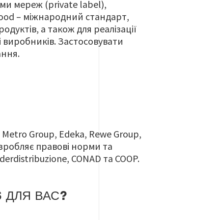
ами мереж
(private label),
Food –
міжнародний стандарт
,
родуктів
,
а також для реалізації
і виробників
.
Застосовувати
ання.
: Metro Group, Edeka, Rewe Group,
розробляє правові норми та
derdistribuzione, CONAD та COOP.
 ДЛЯ ВАС?