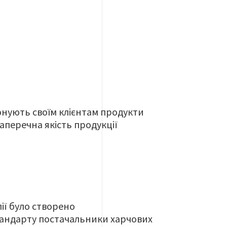
понують своїм клієнтам продукти
аперечна якість продукції
лії було створено
тандарту постачальники харчових