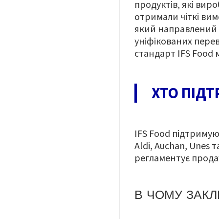
продуктів
,
які вир
отримали чіткі вим
який направлений н
уніфікованих перев
стандарт IFS Food 
ХТО ПІДТ
IFS Food підтримуют
Aldi, Auchan, Unes 
регламентує продаж
В ЧОМУ ЗАКЛ