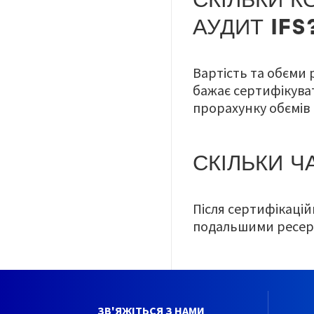
СКІЛЬКИ К
АУДИТ IFS
Вартість та обєми 
бажає сертифікуват
прорахунку обємів 
СКІЛЬКИ Ч
Після сертифікаційн
подальшими ресер
ЗВ'ЯЖІТЬСЯ З НАМИ